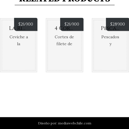
$
26900
$
26900
$
28900
La Riveria
4 Cortes
Pescados Capitales
Ceviche a
Cortes de
Pescados
la
filete de
y
peruana
res, pollo,
mariscos
Ceviche
cerdo y
fritos con
de
longaniza,
vegetales
camarón
salteados
asados y
al rocoto
con
papas
Ceviche
especias
chips
de pulpo
en base
al aji
de papas
amarillo
rusticas
Diseño por:
mediawebchile.com