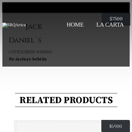
$
7500
HOME
LA CARTA
Jack
Daniel´s
CATEGORIES:
WHISKY
No incluye bebida
RELATED PRODUCTS
$
6900