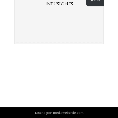
$
1700
Infusiones
Diseño por:
mediawebchile.com