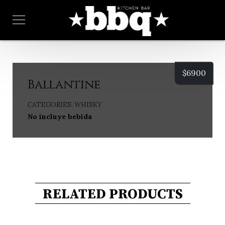
$
6900
Ballantine
CATEGORIES:
WHISKY
No incluye bebida
RELATED PRODUCTS