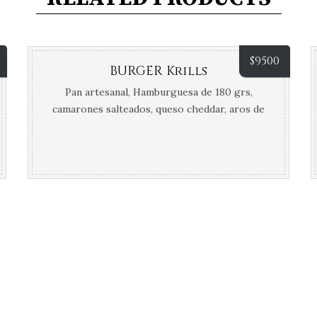
$
9500
BURGER Krills
Pan artesanal, Hamburguesa de 180 grs,
camarones salteados, queso cheddar, aros de
cebolla morada, lechuga y tomate. Incluye
papas fritas.