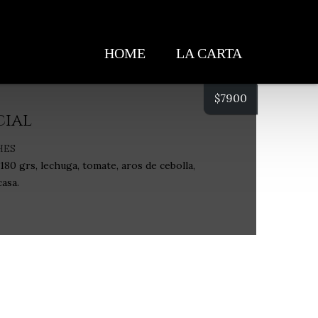
HOME
LA CARTA
$
7900
cial
HES
80 grs, lechuga, tomate, aros de cebolla,
asa.