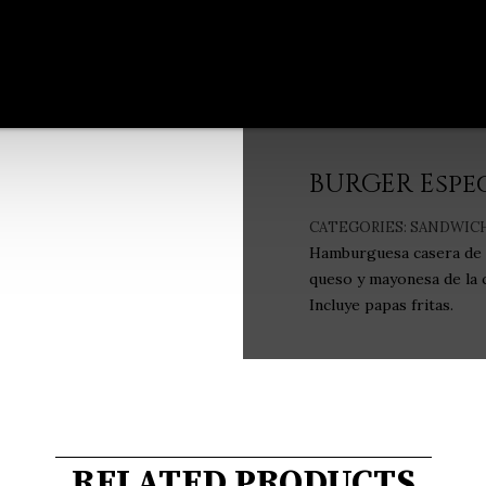
BURGER Espe
CATEGORIES:
SANDWIC
Hamburguesa casera de 1
queso y mayonesa de la c
Incluye papas fritas.
RELATED PRODUCTS