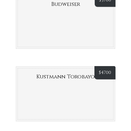
$
3700
Budweiser
$
4700
Kustmann Torobayo