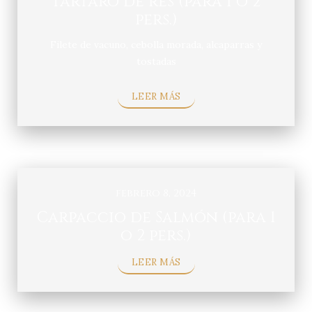
Tartaro de res (para 1 o 2
pers.)
Filete de vacuno, cebolla morada, alcaparras y
tostadas
LEER MÁS
febrero 8, 2024
Carpaccio de Salmón (para 1
o 2 pers.)
LEER MÁS